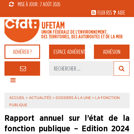
MISE À JOUR : 7 AOÛT 2026
FLUX RSS
AIDE
ADHÉRER ?
ESPACE
ADHÉRENT
ADHÉSION
ACCUEIL
>
ACTUALITÉS
>
DOSSIERS À LA UNE
>
LA FONCTION
PUBLIQUE
Rapport annuel sur l’état de la
fonction publique – Edition 2024