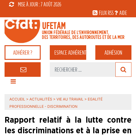
MISE À JOUR : 7 AOÛT 2026
FLUX RSS
AIDE
ADHÉRER ?
ESPACE
ADHÉRENT
ADHÉSION
ACCUEIL
>
ACTUALITÉS
>
VIE AU TRAVAIL
>
EGALITÉ
PROFESSIONNELLE - DISCRIMINATION
Rapport relatif à la lutte contre
les discriminations et à la prise en