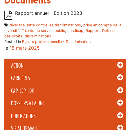
Documents
Rapport annuel - Edition 2023
diversité
,
lutte contre les discriminations
,
prise en compte de la
diversité
,
Talents du service public
,
handicap
,
Rapport
,
Défenseur
des droits
,
discriminations
Posted in
Egalité professionnelle - Discrimination
le
18 mars 2025
ACTION
CARRIÈRES
CAP-CCP-LDG
DOSSIERS À LA UNE
PUBLICATIONS
VIE AU TRAVAIL