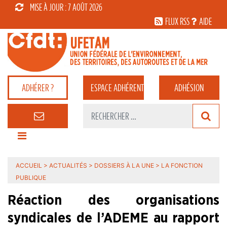
MISE À JOUR : 7 AOÛT 2026
FLUX RSS
AIDE
ADHÉRER ?
ESPACE
ADHÉRENT
ADHÉSION
ACCUEIL
>
ACTUALITÉS
>
DOSSIERS À LA UNE
>
LA FONCTION
PUBLIQUE
Réaction des organisations
syndicales de l’ADEME au rapport