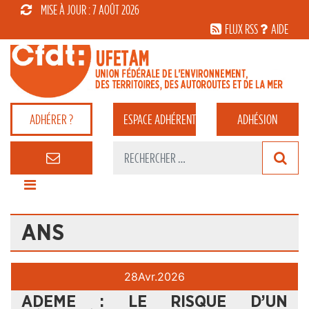
MISE À JOUR : 7 AOÛT 2026
FLUX RSS
AIDE
ADHÉRER ?
ESPACE
ADHÉRENT
ADHÉSION
ANS
28
Avr.
2026
ADEME : LE RISQUE D’UN