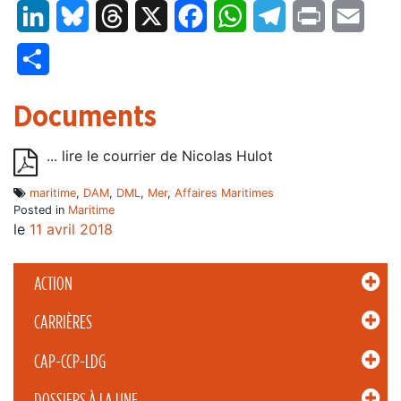
LinkedIn
Bluesky
Threads
X
Facebook
WhatsApp
Telegram
Print
Email
Partager
Documents
... lire le courrier de Nicolas Hulot
maritime
,
DAM
,
DML
,
Mer
,
Affaires Maritimes
Posted in
Maritime
le
11 avril 2018
ACTION
CARRIÈRES
CAP-CCP-LDG
DOSSIERS À LA UNE