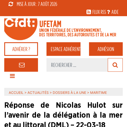
MISE À JOUR : 7 AOÛT 2026
FLUX RSS
AIDE
ADHÉRER ?
ESPACE
ADHÉRENT
ADHÉSION
ACCUEIL
>
ACTUALITÉS
>
DOSSIERS À LA UNE
>
MARITIME
Réponse de Nicolas Hulot sur
l’avenir de la délégation à la mer
et au littoral (DML) – 22-03-18