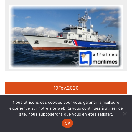
19
Fév.
2020
COMPTE-RENDU DE LA RÉUNION
Nous utilisons des cookies pour vous garantir la meilleure
DES OS AVEC LE DIRECTEUR DES
expérience sur notre site web. Si vous continuez à utiliser ce
AFFAIRES MARITIMES (11-02-20)
site, nous supposerons que vous en êtes satisfait.
Compte-rendu de la réunion (11-02-20) des OS
OK
avec Thierry Coquil, le Directeur des Affaires