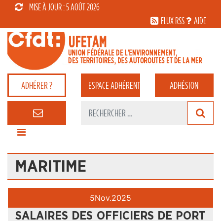
MISE À JOUR : 5 AOÛT 2026
FLUX RSS
AIDE
ADHÉRER ?
ESPACE
ADHÉRENT
ADHÉSION
MARITIME
5
Nov.
2025
SALAIRES DES OFFICIERS DE PORT