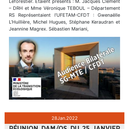
Leforestier. Étaient présents : M. Jacques Clément
– DRH et Mme Véronique TEBOUL – Département
RS Représentaient l’UFETAM-CFDT : Gwenaëlle
L’Huillière, Michel Hugues, Stéphane Keraudran et
Jeannine Magrex. Sébastien Mariani,
28
Jan.
2022
RÉUNION DAM/OS DU 25 JANVIER