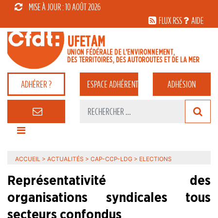
MISE À JOUR : 10 AOÛT 2026
FLUX RSS
AIDE
ADHÉRER ?
ESPACE
ADHÉRENT
ADHÉSION
ACCUEIL
>
ACTUALITÉS
>
CAP-CCP-LDG
>
ELECTIONS
Représentativité des
organisations syndicales tous
secteurs confondus