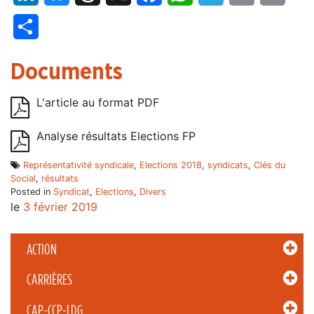
Partager
Documents
L'article au format PDF
Analyse résultats Elections FP
Représentativité syndicale
,
Elections 2018
,
syndicats
,
Clés du
Social
,
résultats
Posted in
Syndicat
,
Elections
,
Divers
le
3 février 2019
ACTION
CARRIÈRES
CAP-CCP-LDG