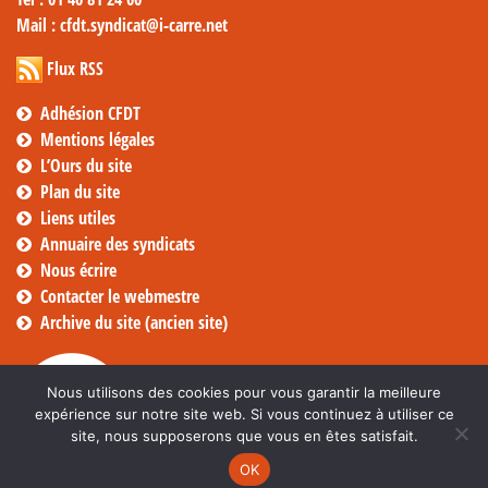
Mail
: cfdt.syndicat@i-carre.net
Flux RSS
Adhésion CFDT
Mentions légales
L’Ours du site
Plan du site
Liens utiles
Annuaire des syndicats
Nous écrire
Contacter le webmestre
Archive du site (ancien site)
Nous utilisons des cookies pour vous garantir la meilleure
expérience sur notre site web. Si vous continuez à utiliser ce
site, nous supposerons que vous en êtes satisfait.
OK