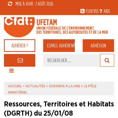
MISE À JOUR : 7 AOÛT 2026
FLUX RSS
AIDE
ADHÉRER ?
ESPACE
ADHÉRENT
ADHÉSION
ACCUEIL
>
ACTUALITÉS
>
DOSSIERS À LA UNE
>
LE PÔLE
MINISTÉRIEL
Ressources, Territoires et Habitats
(DGRTH) du 25/01/08