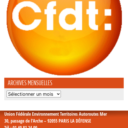
ARCHIVES MENSUELLES
Archives
mensuelles
Union Fédérale Environnement Territoires Autoroutes Mer
30, passage de l’Arche – 92055 PARIS LA DÉFENSE
Tél
: 01 40 81 24 00