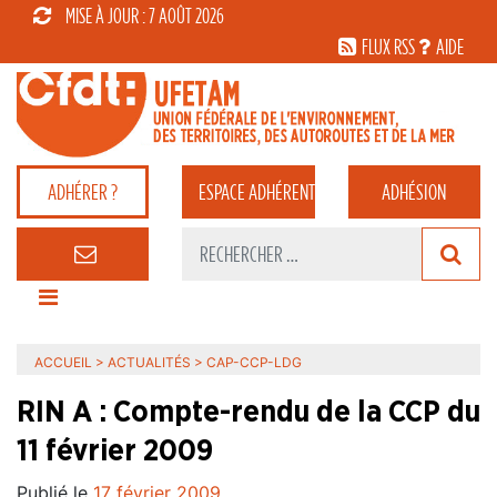
MISE À JOUR : 7 AOÛT 2026
FLUX RSS
AIDE
ADHÉRER ?
ESPACE
ADHÉRENT
ADHÉSION
ACCUEIL
>
ACTUALITÉS
>
CAP-CCP-LDG
RIN A : Compte-rendu de la CCP du
11 février 2009
Publié le
17 février 2009