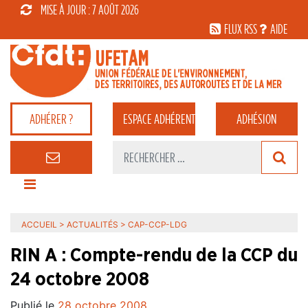
MISE À JOUR : 7 AOÛT 2026
FLUX RSS
AIDE
ADHÉRER ?
ESPACE
ADHÉRENT
ADHÉSION
ACCUEIL
>
ACTUALITÉS
>
CAP-CCP-LDG
RIN A : Compte-rendu de la CCP du
24 octobre 2008
Publié le
28 octobre 2008