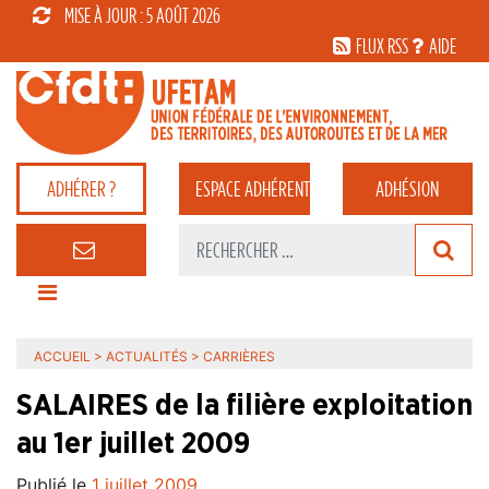
MISE À JOUR : 5 AOÛT 2026
FLUX RSS
AIDE
ADHÉRER ?
ESPACE
ADHÉRENT
ADHÉSION
ACCUEIL
>
ACTUALITÉS
>
CARRIÈRES
SALAIRES de la filière exploitation
au 1er juillet 2009
Publié le
1 juillet 2009