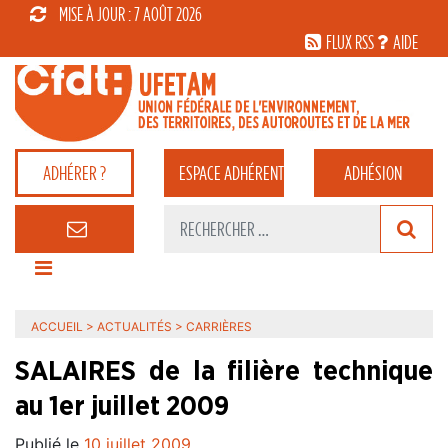
MISE À JOUR : 7 AOÛT 2026
FLUX RSS
AIDE
ADHÉRER ?
ESPACE
ADHÉRENT
ADHÉSION
ACCUEIL
>
ACTUALITÉS
>
CARRIÈRES
SALAIRES de la filière technique
au 1er juillet 2009
Publié le
10 juillet 2009