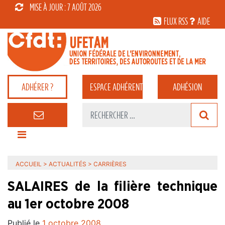
MISE À JOUR : 7 AOÛT 2026
FLUX RSS
AIDE
ADHÉRER ?
ESPACE
ADHÉRENT
ADHÉSION
ACCUEIL
>
ACTUALITÉS
>
CARRIÈRES
SALAIRES de la filière technique
au 1er octobre 2008
Publié le
1 octobre 2008