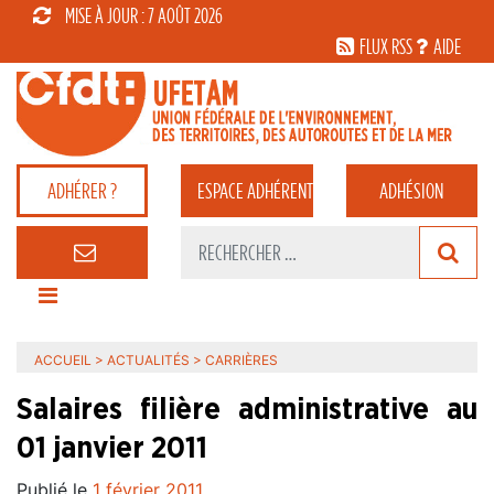
MISE À JOUR : 7 AOÛT 2026
FLUX RSS
AIDE
ADHÉRER ?
ESPACE
ADHÉRENT
ADHÉSION
ACCUEIL
>
ACTUALITÉS
>
CARRIÈRES
Salaires filière administrative au
01 janvier 2011
Publié le
1 février 2011