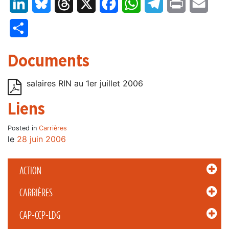
LinkedIn
Bluesky
Threads
X
Facebook
WhatsApp
Telegram
Print
Email
Partager
Documents
salaires RIN au 1er juillet 2006
Liens
Posted in
Carrières
le
28 juin 2006
ACTION
CARRIÈRES
CAP-CCP-LDG