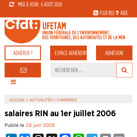
MISE À JOUR : 6 AOÛT 2026
FLUX RSS
AIDE
ADHÉRER ?
ESPACE
ADHÉRENT
ADHÉSION
ACCUEIL
>
ACTUALITÉS
>
CARRIÈRES
salaires RIN au 1er juillet 2006
Publié le
28 juin 2006