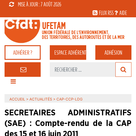
MISE À JOUR : 7 AOÛT 2026
FLUX RSS
AIDE
ADHÉRER ?
ESPACE
ADHÉRENT
ADHÉSION
ACCUEIL
>
ACTUALITÉS
>
CAP-CCP-LDG
SECRETAIRES ADMINISTRATIFS
(SAE) : Compte-rendu de la CAP
des 15 et 16 juin 2011