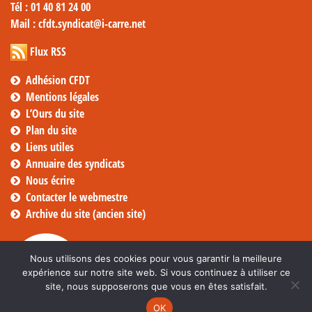
Tél
: 01 40 81 24 00
Mail
: cfdt.syndicat@i-carre.net
Flux RSS
Adhésion CFDT
Mentions légales
L’Ours du site
Plan du site
Liens utiles
Annuaire des syndicats
Nous écrire
Contacter le webmestre
Archive du site (ancien site)
Nous utilisons des cookies pour vous garantir la meilleure
expérience sur notre site web. Si vous continuez à utiliser ce
site, nous supposerons que vous en êtes satisfait.
OK