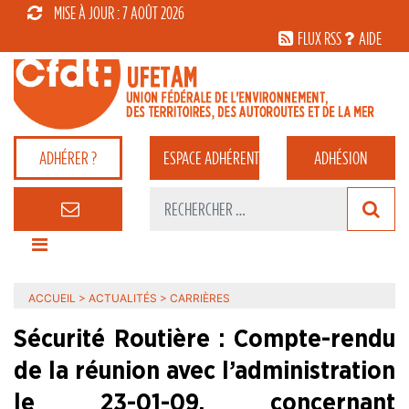
MISE À JOUR : 7 AOÛT 2026
FLUX RSS
AIDE
ADHÉRER ?
ESPACE
ADHÉRENT
ADHÉSION
ACCUEIL
>
ACTUALITÉS
>
CARRIÈRES
Sécurité Routière : Compte-rendu
de la réunion avec l’administration
le 23-01-09, concernant