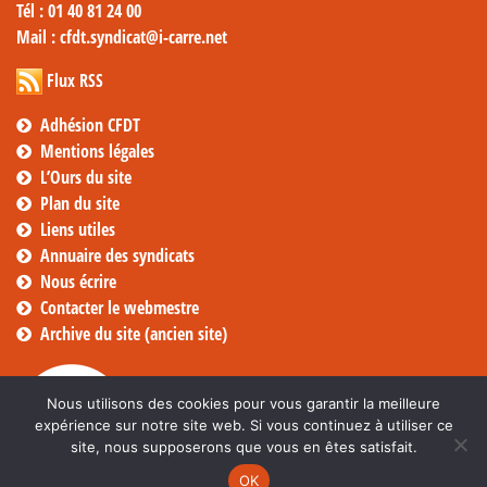
Tél
: 01 40 81 24 00
Mail
: cfdt.syndicat@i-carre.net
Flux RSS
Adhésion CFDT
Mentions légales
L’Ours du site
Plan du site
Liens utiles
Annuaire des syndicats
Nous écrire
Contacter le webmestre
Archive du site (ancien site)
Nous utilisons des cookies pour vous garantir la meilleure
expérience sur notre site web. Si vous continuez à utiliser ce
site, nous supposerons que vous en êtes satisfait.
OK