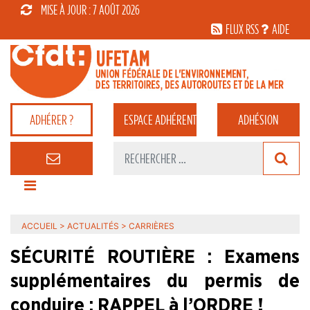
MISE À JOUR : 7 AOÛT 2026
FLUX RSS
AIDE
ADHÉRER ?
ESPACE
ADHÉRENT
ADHÉSION
ACCUEIL
>
ACTUALITÉS
>
CARRIÈRES
SÉCURITÉ ROUTIÈRE : Examens
supplémentaires du permis de
conduire : RAPPEL à l’ORDRE !