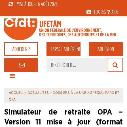
MISE À JOUR : 6 AOÛT 2026
FLUX RSS
AIDE
ADHÉRER ?
ESPACE
ADHÉRENT
ADHÉSION
ACCUEIL
>
ACTUALITÉS
>
DOSSIERS À LA UNE
>
SPÉCIAL PARC ET
OPA
Simulateur de retraite OPA –
Version 11 mise à jour (format