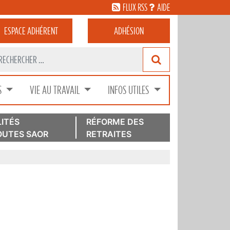
FLUX RSS
AIDE
ESPACE
ADHÉRENT
ADHÉSION
S
VIE AU TRAVAIL
INFOS UTILES
ITÉS
RÉFORME DES
UTES SAOR
RETRAITES
r