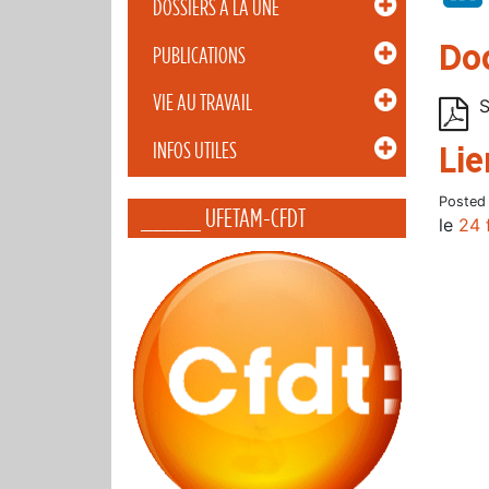
DOSSIERS À LA UNE
Do
PUBLICATIONS
VIE AU TRAVAIL
S
INFOS UTILES
Lie
Posted
_____ UFETAM-CFDT
le
24 