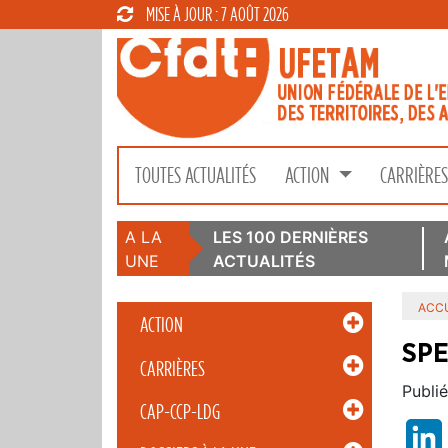
MISE À JOUR : 7 AOÛT 2026
TOUTES ACTUALITÉS
ACTION
CARRIÈRE
A LA
LES 100 DERNIÈRES
UNE
ACTUALITÉS
ACCU
ACTION
SPE
CARRIÈRES
Publié
CAP-CCP-LDG