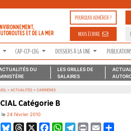
POURQUOI
ADHÉRER ?
NOUS ÉCRIRE
S
CAP-CCP-LDG
DOSSIERS À LA UNE
PUBLICATION
ACTUALITÉS DU
LES GRILLES DE
ACTUAL
MINISTÈRE
SALAIRES
AUTORO
EIL
>
ACTUALITÉS
>
CARRIÈRES
CIAL Catégorie B
 le
24 février 2010
LinkedIn
Bluesky
Threads
X
Facebook
WhatsApp
Telegram
Print
Email
Partage