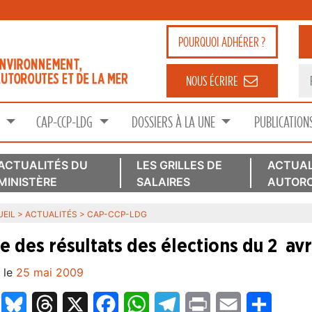
POURQUOI
ADHÉRER ?
NOUS ÉCRIRE
S
CAP-CCP-LDG
DOSSIERS À LA UNE
PUBLICATION
ACTUALITÉS DU
LES GRILLES DE
ACTUAL
MINISTÈRE
SALAIRES
AUTORO
EIL
>
ACTUALITÉS
>
CAP-CCP-LDG
te des résultats des élections du 2 av
 le
25 mai 2009
LinkedIn
Bluesky
Threads
X
Facebook
WhatsApp
Telegram
Print
Email
Partage