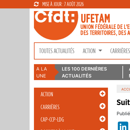
MISE À JOUR : 7 AOÛT 2026
TOUTES ACTUALITÉS
ACTION
CARRIÈRE
A LA
LES 100 DERNIÈRES
UNE
ACTUALITÉS
ACCU
ACTION
Sui
CARRIÈRES
Publié
CAP-CCP-LDG