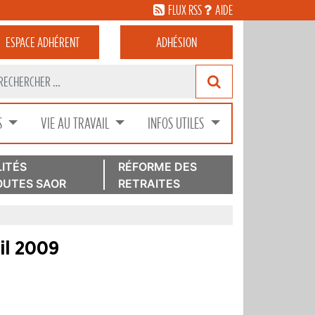
FLUX RSS
AIDE
ESPACE
ADHÉRENT
ADHÉSION
S
VIE AU TRAVAIL
INFOS UTILES
ITÉS
RÉFORME DES
UTES SAOR
RETRAITES
ril 2009
r