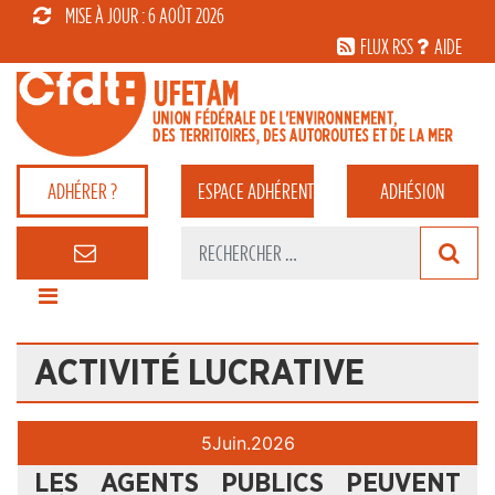
MISE À JOUR : 6 AOÛT 2026
FLUX RSS
AIDE
ADHÉRER ?
ESPACE
ADHÉRENT
ADHÉSION
ACTIVITÉ LUCRATIVE
5
Juin.
2026
LES AGENTS PUBLICS PEUVENT