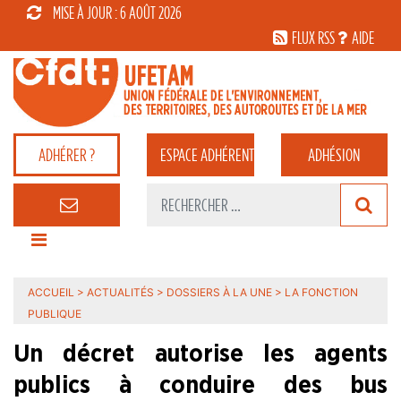
MISE À JOUR : 6 AOÛT 2026
FLUX RSS
AIDE
ADHÉRER ?
ESPACE
ADHÉRENT
ADHÉSION
ACCUEIL
>
ACTUALITÉS
>
DOSSIERS À LA UNE
>
LA FONCTION
PUBLIQUE
Un décret autorise les agents
publics à conduire des bus