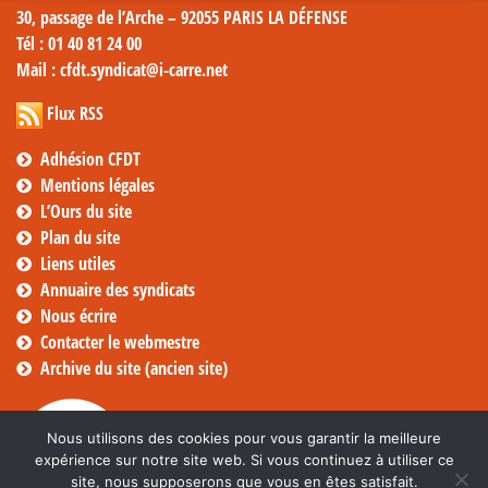
30, passage de l’Arche – 92055 PARIS LA DÉFENSE
Tél
: 01 40 81 24 00
Mail
: cfdt.syndicat@i-carre.net
Flux RSS
Adhésion CFDT
Mentions légales
L’Ours du site
Plan du site
Liens utiles
Annuaire des syndicats
Nous écrire
Contacter le webmestre
Archive du site (ancien site)
Nous utilisons des cookies pour vous garantir la meilleure
expérience sur notre site web. Si vous continuez à utiliser ce
site, nous supposerons que vous en êtes satisfait.