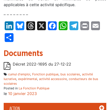
applicables à cette activité spécifique.
– – – – – – – –
LinkedIn
Bluesky
Threads
X
Facebook
WhatsApp
Telegram
Print
Email
Partager
Documents
Décret 2022-1695 du 27-12-22
cumul d'emploi
,
Fonction publique
,
bus scolaires
,
activité
lucrative
,
expérimental
,
activité accessoire
,
conducteurs de bus
scolaires
Posted in
La Fonction Publique
le
10 janvier 2023
ACTION