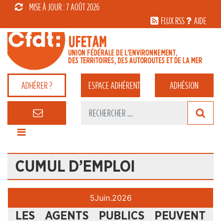
MISE À JOUR : 7 AOÛT 2026
FLUX RSS
AIDE
ADHÉRER ?
ESPACE
ADHÉRENT
ADHÉSION
CUMUL D’EMPLOI
5
Juin.
2026
LES AGENTS PUBLICS PEUVENT