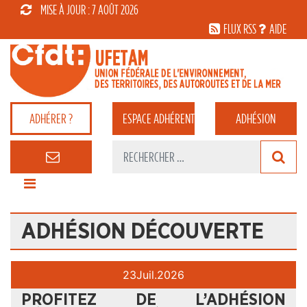
MISE À JOUR : 7 AOÛT 2026
FLUX RSS
AIDE
ADHÉRER ?
ESPACE
ADHÉRENT
ADHÉSION
ADHÉSION DÉCOUVERTE
23
Juil.
2026
PROFITEZ DE L’ADHÉSION