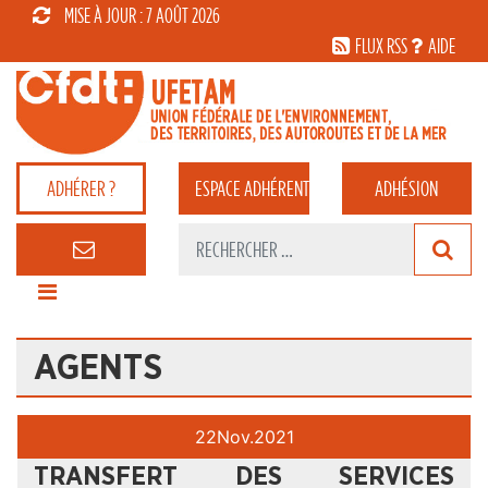
MISE À JOUR : 7 AOÛT 2026
FLUX RSS
AIDE
ADHÉRER ?
ESPACE
ADHÉRENT
ADHÉSION
AGENTS
22
Nov.
2021
TRANSFERT DES SERVICES