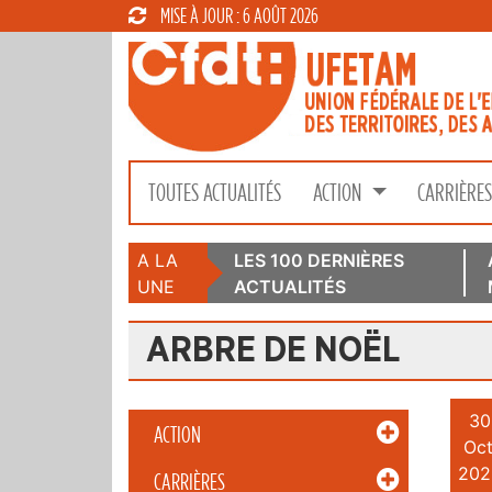
MISE À JOUR : 6 AOÛT 2026
TOUTES ACTUALITÉS
ACTION
CARRIÈRE
A LA
LES 100 DERNIÈRES
UNE
ACTUALITÉS
ARBRE DE NOËL
30
ACTION
Oct
202
CARRIÈRES