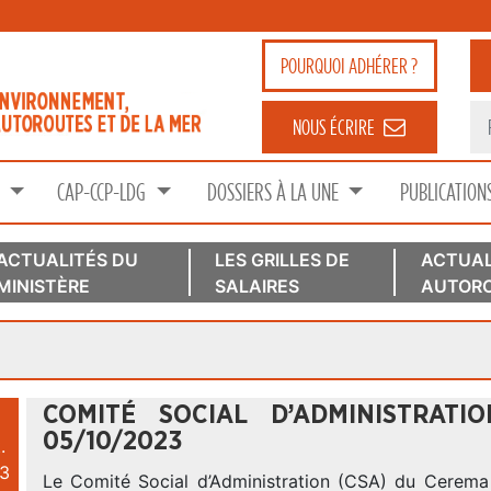
POURQUOI
ADHÉRER ?
NOUS ÉCRIRE
S
CAP-CCP-LDG
DOSSIERS À LA UNE
PUBLICATION
ACTUALITÉS DU
LES GRILLES DE
ACTUAL
MINISTÈRE
SALAIRES
AUTORO
COMITÉ SOCIAL D’ADMINISTRAT
05/10/2023
.
3
Le Comité Social d’Administration (CSA) du Cerema s