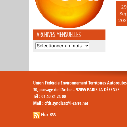
29
Sep
202
ARCHIVES MENSUELLES
Archives
mensuelles
Union Fédérale Environnement Territoires Autoroute
30, passage de l’Arche – 92055 PARIS LA DÉFENSE
Tél
: 01 40 81 24 00
Mail
: cfdt.syndicat@i-carre.net
Flux RSS