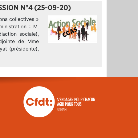
SION N°4 (25-09-20)
ns collectives »
nistration : M.
action sociale),
adjointe de Mme
at (présidente),