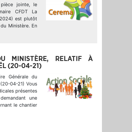
ièce jointe, le
inaire CFDT La
2024) est plutôt
 du Ministère. En
U MINISTÈRE, RELATIF À
L (20-04-21)
aire Générale du
l (20-04-21) Vous
dicales présentes
demandant une
rnant le chantier