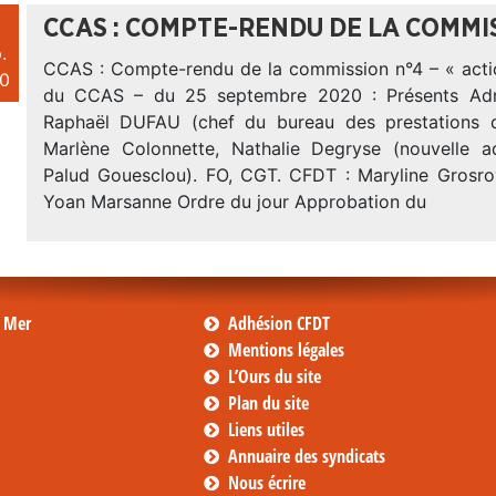
CCAS : COMPTE-RENDU DE LA COMMIS
.
CCAS : Compte-rendu de la commission n°4 – « actio
0
du CCAS – du 25 septembre 2020 : Présents Admi
Raphaël DUFAU (chef du bureau des prestations d’
Marlène Colonnette, Nathalie Degryse (nouvelle 
Palud Gouesclou). FO, CGT. CFDT : Maryline Grosroy
Yoan Marsanne Ordre du jour Approbation du
s Mer
Adhésion CFDT
Mentions légales
L’Ours du site
Plan du site
Liens utiles
Annuaire des syndicats
Nous écrire