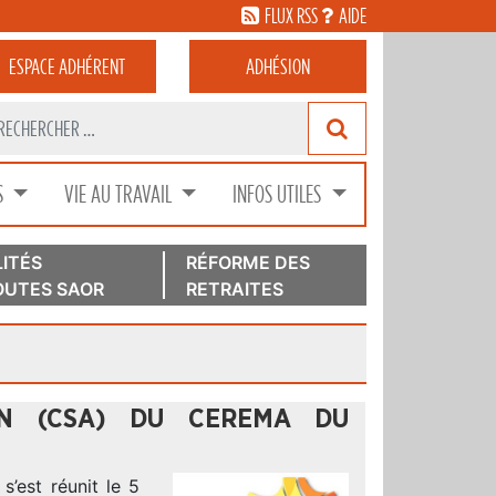
FLUX RSS
AIDE
ESPACE
ADHÉRENT
ADHÉSION
S
VIE AU TRAVAIL
INFOS UTILES
ITÉS
RÉFORME DES
UTES SAOR
RETRAITES
ION (CSA) DU CEREMA DU
’est réunit le 5