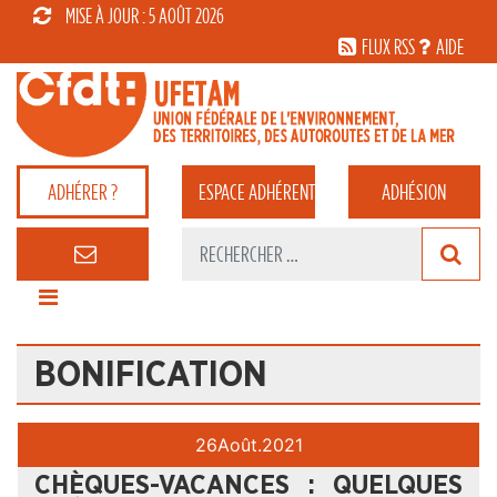
MISE À JOUR : 5 AOÛT 2026
FLUX RSS
AIDE
ADHÉRER ?
ESPACE
ADHÉRENT
ADHÉSION
BONIFICATION
26
Août.
2021
CHÈQUES-VACANCES : QUELQUES