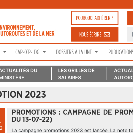
POURQUOI
ADHÉRER ?
NOUS ÉCRIRE
S
CAP-CCP-LDG
DOSSIERS À LA UNE
PUBLICATION
ACTUALITÉS DU
LES GRILLES DE
ACTUAL
MINISTÈRE
SALAIRES
AUTORO
TION 2023
PROMOTIONS : CAMPAGNE DE PROM
DU 13-07-22)
.
2
La campagne promotions 2023 est lancée. La note te