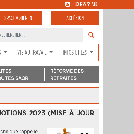
FLUX RSS
AIDE
ESPACE
ADHÉRENT
ADHÉSION
S
VIE AU TRAVAIL
INFOS UTILES
ITÉS
RÉFORME DES
UTES SAOR
RETRAITES
OTIONS 2023 (MISE À JOUR
chnique rappelle