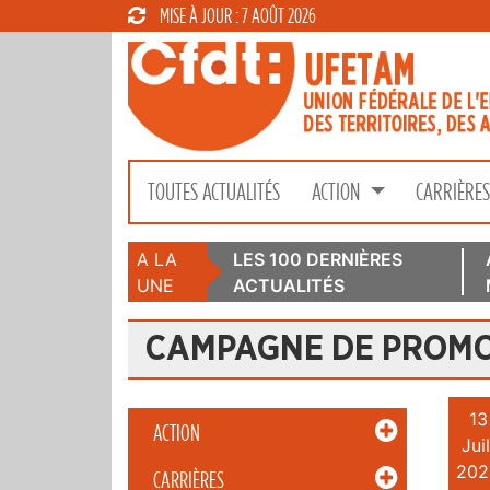
MISE À JOUR : 7 AOÛT 2026
TOUTES ACTUALITÉS
ACTION
CARRIÈRE
A LA
LES 100 DERNIÈRES
UNE
ACTUALITÉS
CAMPAGNE DE PROMO
13
ACTION
Juil
202
CARRIÈRES