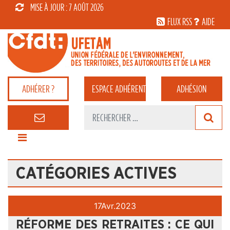
MISE À JOUR : 7 AOÛT 2026
FLUX RSS
AIDE
ADHÉRER ?
ESPACE
ADHÉRENT
ADHÉSION
CATÉGORIES ACTIVES
17
Avr.
2023
RÉFORME DES RETRAITES : CE QUI