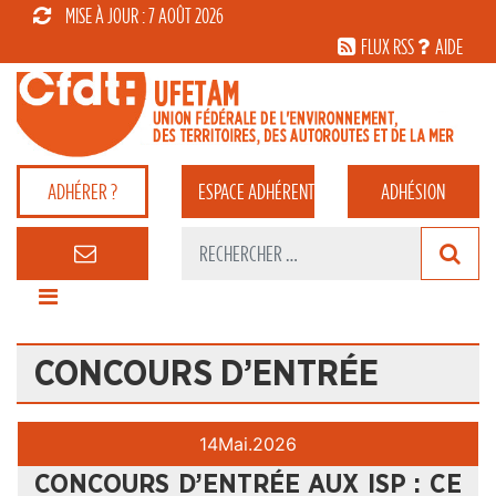
MISE À JOUR : 7 AOÛT 2026
FLUX RSS
AIDE
ADHÉRER ?
ESPACE
ADHÉRENT
ADHÉSION
CONCOURS D’ENTRÉE
14
Mai.
2026
CONCOURS D’ENTRÉE AUX ISP : CE