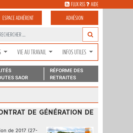
FLUX RSS
AIDE
ESPACE
ADHÉRENT
ADHÉSION
S
VIE AU TRAVAIL
INFOS UTILES
ITÉS
RÉFORME DES
UTES SAOR
RETRAITES
CONTRAT DE GÉNÉRATION DE
ion de 2017 (27-