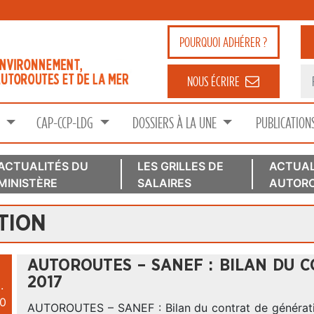
POURQUOI
ADHÉRER ?
NOUS ÉCRIRE
S
CAP-CCP-LDG
DOSSIERS À LA UNE
PUBLICATION
ACTUALITÉS DU
LES GRILLES DE
ACTUAL
MINISTÈRE
SALAIRES
AUTORO
TION
AUTOROUTES – SANEF : BILAN DU 
2017
.
0
AUTOROUTES – SANEF : Bilan du contrat de générat