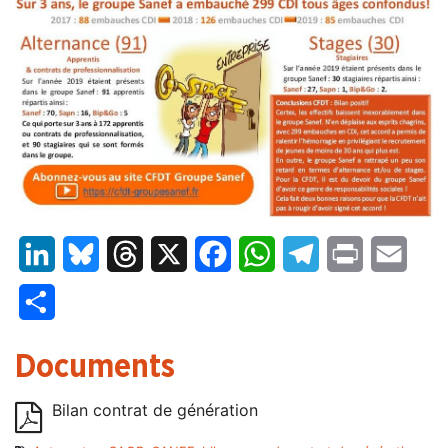
LinkedIn
Bluesky
Threads
X
Facebook
WhatsApp
Telegram
Print
Email
Partager
Documents
Bilan contrat de génération