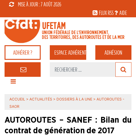
MISE À JOUR : 7 AOÛT 2026
FLUX RSS
AIDE
ADHÉRER ?
ESPACE
ADHÉRENT
ADHÉSION
ACCUEIL
>
ACTUALITÉS
>
DOSSIERS À LA UNE
>
AUTOROUTES -
SAOR
AUTOROUTES – SANEF : Bilan du
contrat de génération de 2017