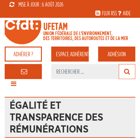
MISE À JOUR : 6 AOÛT 2026
FLUX RSS
AIDE
ADHÉRER ?
ESPACE
ADHÉRENT
ADHÉSION
ÉGALITÉ ET
TRANSPARENCE DES
RÉMUNÉRATIONS