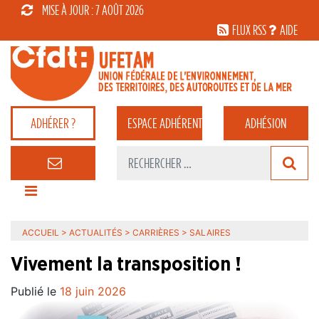
MISE À JOUR : 7 AOÛT 2026
FLUX RSS
AIDE
ADHÉRER ?
ESPACE
ADHÉRENT
ADHÉSION
ACCUEIL
>
ACTUALITÉS
>
CARRIÈRES
>
SALAIRES
Vivement la transposition !
Publié le
18 juin 2026