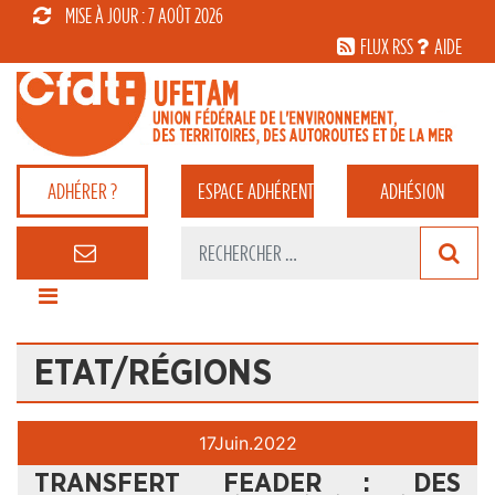
MISE À JOUR : 7 AOÛT 2026
FLUX RSS
AIDE
ADHÉRER ?
ESPACE
ADHÉRENT
ADHÉSION
ETAT/RÉGIONS
17
Juin.
2022
TRANSFERT FEADER : DES