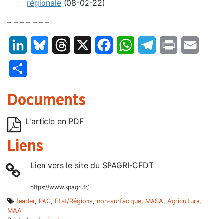
régionale
(08-02-22)
– – – – – – –
LinkedIn
Bluesky
Threads
X
Facebook
WhatsApp
Telegram
Print
Email
Partager
Documents
L'article en PDF
Liens
Lien vers le site du SPAGRI-CFDT
https://www.spagri.fr/
feader
,
PAC
,
Etat/Régions
,
non-surfacique
,
MASA
,
Agriculture
,
MAA