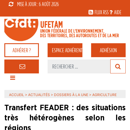
MISE À JOUR : 6 AOÛT 2026
FLUX RSS
AIDE
ADHÉRER ?
ESPACE
ADHÉRENT
ADHÉSION
ACCUEIL
>
ACTUALITÉS
>
DOSSIERS À LA UNE
>
AGRICULTURE
Transfert FEADER : des situations
très hétérogènes selon les
régions