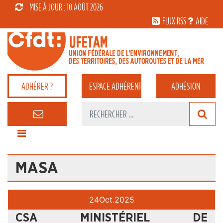
MISE À JOUR : 10 AOÛT 2026
FLUX RSS
AIDE
ADHÉRER ?
ESPACE
ADHÉRENT
ADHÉSION
MASA
24
Oct.
2025
CSA MINISTÉRIEL DE