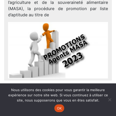
l’agriculture et de la souveraineté alimentaire
(MASA), la procédure de promotion par liste
d’aptitude au titre de
Nous utilisons des cookies pour vous garantir la meilleure
9
Mai.
2023
expérience sur notre site web. Si vous continuez à utiliser ce
site, nous supposerons que vous en êtes satisfait.
CAMPAGNE DE MODULATION
OK
INDEMNITAIRE CONCERNANT