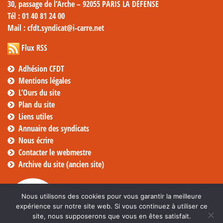
30, passage de l’Arche – 92055 PARIS LA DÉFENSE
Tél
: 01 40 81 24 00
Mail
: cfdt.syndicat@i-carre.net
Flux RSS
Adhésion CFDT
Mentions légales
L’Ours du site
Plan du site
Liens utiles
Annuaire des syndicats
Nous écrire
Contacter le webmestre
Archive du site (ancien site)
Nous utilisons des cookies pour vous garantir la meilleure
expérience sur notre site web. Si vous continuez à utiliser ce
site, nous supposerons que vous en êtes satisfait.