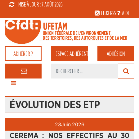
MISE À JOUR : 7 AOÛT 2026
FLUX RSS
AIDE
ADHÉRER ?
ESPACE
ADHÉRENT
ADHÉSION
ÉVOLUTION DES ETP
23
Juin.
2026
CEREMA : NOS EFFECTIFS AU 30