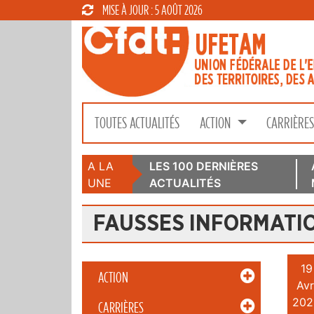
MISE À JOUR : 5 AOÛT 2026
TOUTES ACTUALITÉS
ACTION
CARRIÈRE
A LA
LES 100 DERNIÈRES
UNE
ACTUALITÉS
FAUSSES INFORMATI
19
ACTION
Avr
202
CARRIÈRES