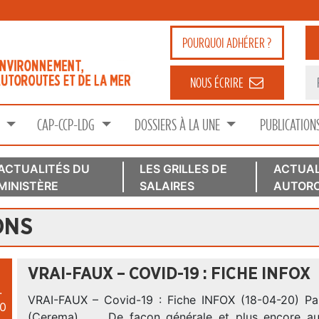
POURQUOI
ADHÉRER ?
NOUS ÉCRIRE
S
CAP-CCP-LDG
DOSSIERS À LA UNE
PUBLICATION
ACTUALITÉS DU
LES GRILLES DE
ACTUAL
MINISTÈRE
SALAIRES
AUTORO
ONS
VRAI-FAUX – COVID-19 : FICHE INFOX
.
VRAI-FAUX – Covid-19 : Fiche INFOX (18-04-20) Pa
0
(Cerema) De façon générale et plus encore au 