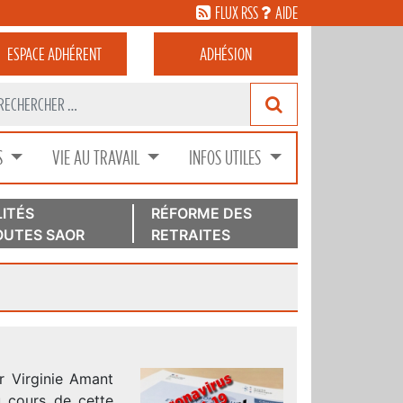
FLUX RSS
AIDE
ESPACE
ADHÉRENT
ADHÉSION
S
VIE AU TRAVAIL
INFOS UTILES
ITÉS
RÉFORME DES
UTES SAOR
RETRAITES
r Virginie Amant
cours de cette