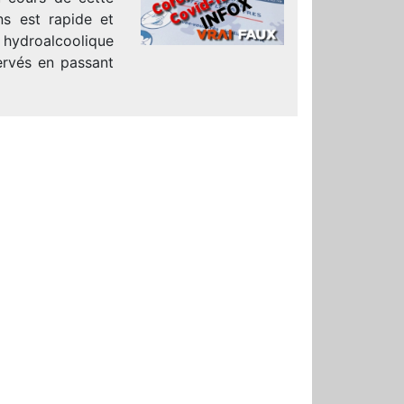
ns est rapide et
 hydroalcoolique
ervés en passant