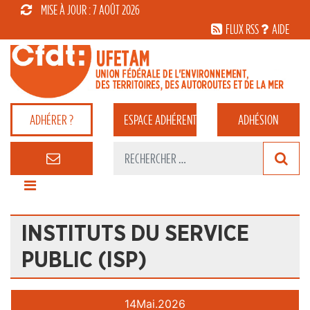
MISE À JOUR : 7 AOÛT 2026
FLUX RSS
AIDE
ADHÉRER ?
ESPACE
ADHÉRENT
ADHÉSION
INSTITUTS DU SERVICE
PUBLIC (ISP)
14
Mai.
2026