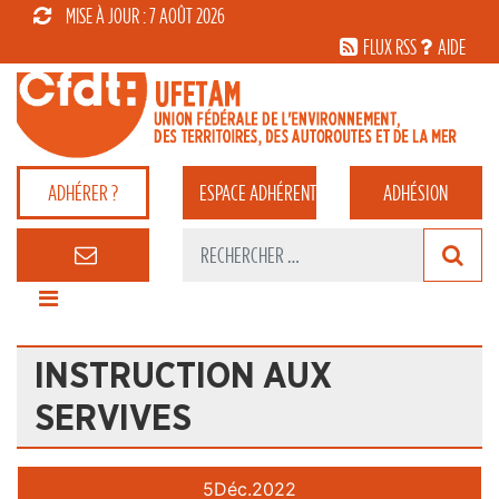
MISE À JOUR : 7 AOÛT 2026
FLUX RSS
AIDE
ADHÉRER ?
ESPACE
ADHÉRENT
ADHÉSION
INSTRUCTION AUX
SERVIVES
5
Déc.
2022