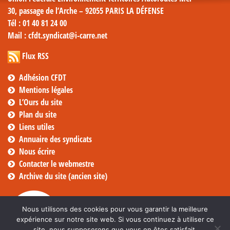
30, passage de l’Arche – 92055 PARIS LA DÉFENSE
Tél
: 01 40 81 24 00
Mail
: cfdt.syndicat@i-carre.net
Flux RSS
Adhésion CFDT
Mentions légales
L’Ours du site
Plan du site
Liens utiles
Annuaire des syndicats
Nous écrire
Contacter le webmestre
Archive du site (ancien site)
Nous utilisons des cookies pour vous garantir la meilleure
expérience sur notre site web. Si vous continuez à utiliser ce
site, nous supposerons que vous en êtes satisfait.