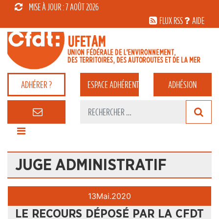
MISE À JOUR : 7 AOÛT 2026
FLUX RSS
AIDE
ADHÉRER ?
ESPACE
ADHÉRENT
ADHÉSION
JUGE ADMINISTRATIF
13
Mai.
2020
LE RECOURS DÉPOSÉ PAR LA CFDT