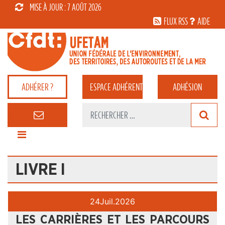
MISE À JOUR : 7 AOÛT 2026
FLUX RSS
AIDE
ADHÉRER ?
ESPACE
ADHÉRENT
ADHÉSION
LIVRE I
24
Juil.
2026
LES CARRIÈRES ET LES PARCOURS