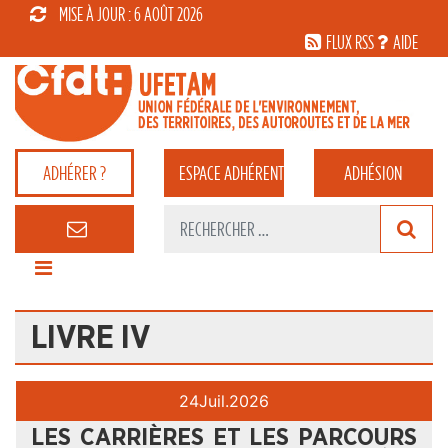
MISE À JOUR : 6 AOÛT 2026
FLUX RSS
AIDE
ADHÉRER ?
ESPACE
ADHÉRENT
ADHÉSION
LIVRE IV
24
Juil.
2026
LES CARRIÈRES ET LES PARCOURS