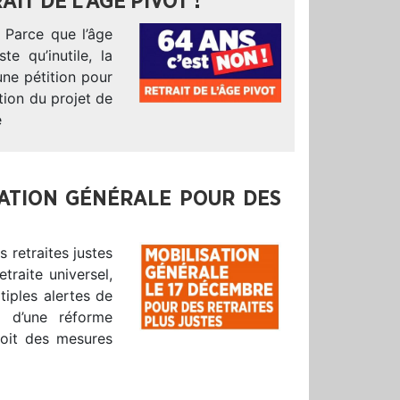
AIT DE L’ÂGE PIVOT !
! Parce que l’âge
e qu’inutile, la
ne pétition pour
tion du projet de
e
SATION GÉNÉRALE POUR DES
 retraites justes
traite universel,
tiples alertes de
e d’une réforme
voit des mesures