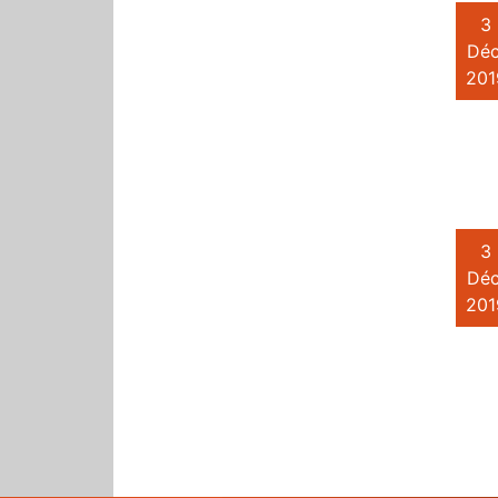
3
Déc
201
3
Déc
201