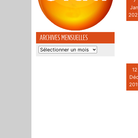
7
Jan
202
ARCHIVES MENSUELLES
Archives
mensuelles
12
Déc
201