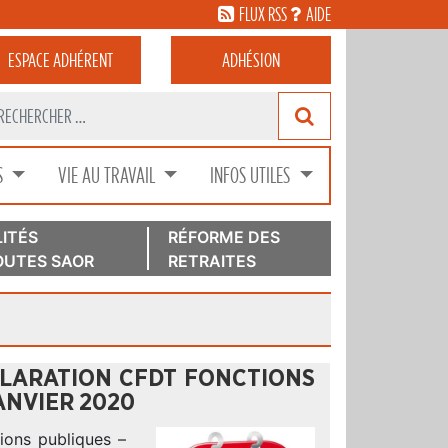
FLUX RSS
AIDE
ESPACE
ADHÉRENT
ADHÉSION
S
VIE AU TRAVAIL
INFOS UTILES
ITÉS
RÉFORME DES
UTES SAOR
RETRAITES
CLARATION CFDT FONCTIONS
ANVIER 2020
ions publiques –