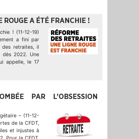
E ROUGE A ÉTÉ FRANCHIE !
hie ! (11-12-19)
ement a fini par
des retraites, il
e dès 2022. Une
i appelle, le 17
OMBÉE PAR L’OBSESSION
gétaire – (11-12-
ertes de la CFDT,
les et injustes à
22. Pour la CFDT,