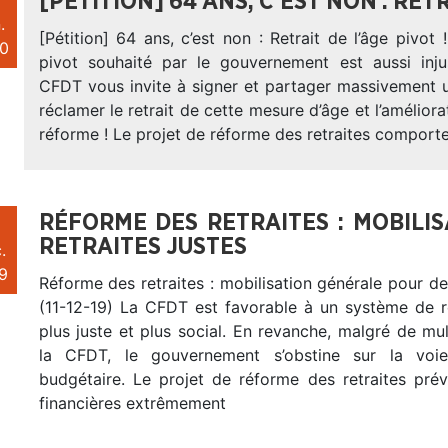
[PÉTITION] 64 ANS, C’EST NON : RETR
.
[Pétition] 64 ans, c’est non : Retrait de l’âge pivot 
0
pivot souhaité par le gouvernement est aussi injust
CFDT vous invite à signer et partager massivement u
réclamer le retrait de cette mesure d’âge et l’améliora
réforme ! Le projet de réforme des retraites comport
RÉFORME DES RETRAITES : MOBILI
RETRAITES JUSTES
.
9
Réforme des retraites : mobilisation générale pour des
(11-12-19) La CFDT est favorable à un système de re
plus juste et plus social. En revanche, malgré de mul
la CFDT, le gouvernement s’obstine sur la voi
budgétaire. Le projet de réforme des retraites pré
financières extrêmement