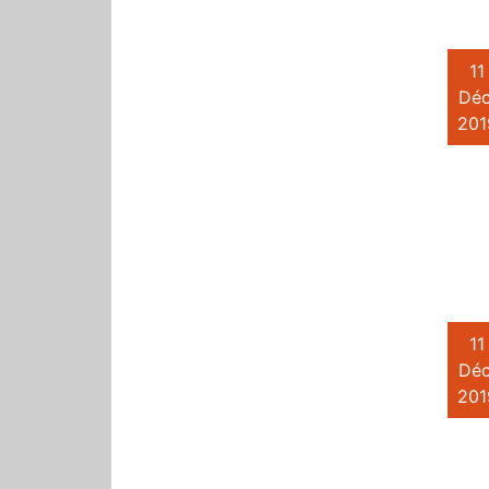
11
Déc
201
11
Déc
201