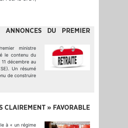
S ANNONCES DU PREMIER
emier ministre
sé le contenu du
le 11 décembre au
ESE). Un résumé
enu de construire
ÈS CLAIREMENT » FAVORABLE
ble à « un régime