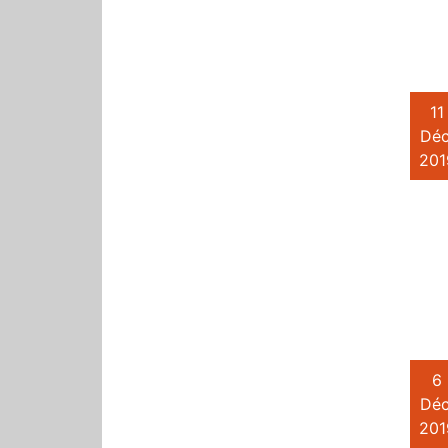
11
Déc
201
6
Déc
201