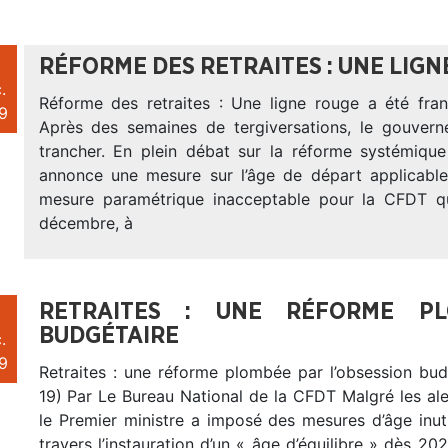
RÉFORME DES RETRAITES : UNE LIGN
.
Réforme des retraites : Une ligne rouge a été franc
9
Après des semaines de tergiversations, le gouvern
trancher. En plein débat sur la réforme systémique 
annonce une mesure sur l’âge de départ applicabl
mesure paramétrique inacceptable pour la CFDT qu
décembre, à
RETRAITES : UNE RÉFORME PL
BUDGÉTAIRE
.
9
Retraites : une réforme plombée par l’obsession bud
19) Par Le Bureau National de la CFDT Malgré les al
le Premier ministre a imposé des mesures d’âge inuti
travers l’instauration d’un « âge d’équilibre » dès 20