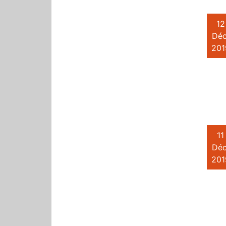
12
Déc
201
11
Déc
201