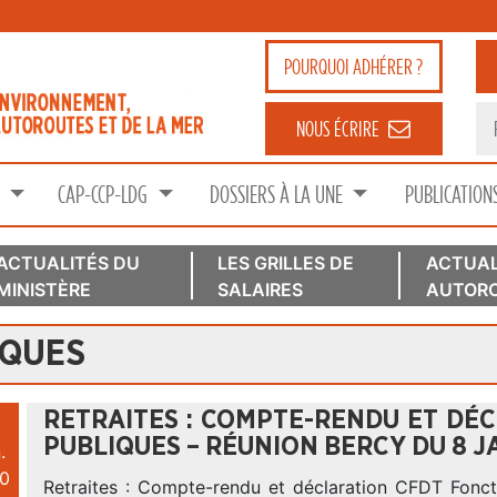
POURQUOI
ADHÉRER ?
NOUS ÉCRIRE
S
CAP-CCP-LDG
DOSSIERS À LA UNE
PUBLICATION
ACTUALITÉS DU
LES GRILLES DE
ACTUAL
MINISTÈRE
SALAIRES
AUTORO
IQUES
RETRAITES : COMPTE-RENDU ET DÉ
PUBLIQUES – RÉUNION BERCY DU 8 J
.
0
Retraites : Compte-rendu et déclaration CFDT Fonct