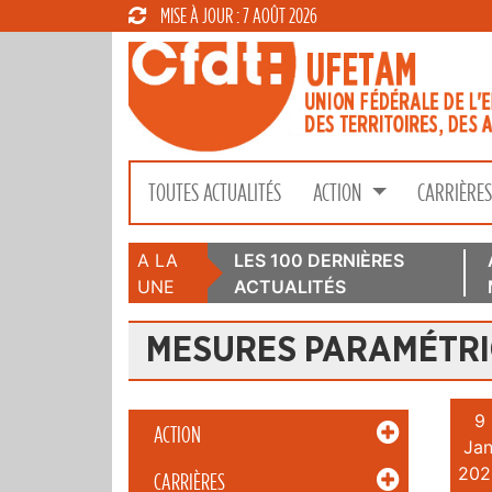
MISE À JOUR : 7 AOÛT 2026
TOUTES ACTUALITÉS
ACTION
CARRIÈRE
A LA
LES 100 DERNIÈRES
UNE
ACTUALITÉS
MESURES PARAMÉTR
9
ACTION
Jan
202
CARRIÈRES