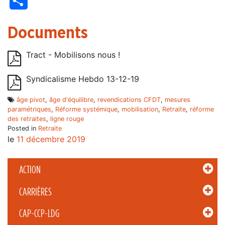
Partager
Documents
Tract - Mobilisons nous !
Syndicalisme Hebdo 13-12-19
âge pivot
,
âge d'équilibre
,
revendications CFDT
,
mesures
paramétriques
,
Réforme systémique
,
mobilisation
,
Retraite
,
réforme
des retraites
,
ligne rouge
Posted in
Retraite
le
11 décembre 2019
ACTION
CARRIÈRES
CAP-CCP-LDG