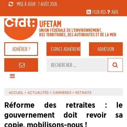
MISE À JOUR : 7 AOÛT 2026
FLUX RSS
AIDE
ADHÉRER ?
ESPACE
ADHÉRENT
ADHÉSION
ACCUEIL
>
ACTUALITÉS
>
CARRIÈRES
>
RETRAITE
Réforme des retraites : le
gouvernement doit revoir sa
copie, mobilisons-nous !