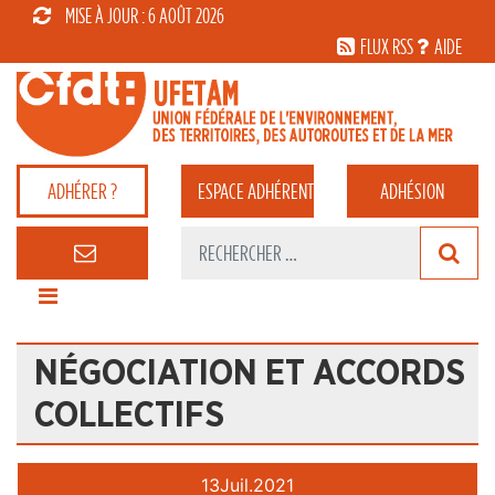
MISE À JOUR : 6 AOÛT 2026
FLUX RSS
AIDE
ADHÉRER ?
ESPACE
ADHÉRENT
ADHÉSION
NÉGOCIATION ET ACCORDS
COLLECTIFS
13
Juil.
2021