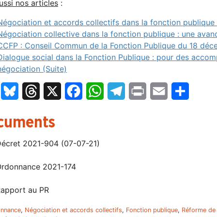
ussi nos articles
:
Négociation et accords collectifs dans la fonction publique
Négociation collective dans la fonction publique : une avan
CCFP : Conseil Commun de la Fonction Publique du 18 dé
Dialogue social dans la Fonction Publique : pour des acc
négociation (Suite)
LinkedIn
Bluesky
Threads
X
Facebook
WhatsApp
Telegram
Print
Email
Partage
cuments
écret 2021-904 (07-07-21)
rdonnance 2021-174
apport au PR
onnance
,
Négociation et accords collectifs
,
Fonction publique
,
Réforme de l