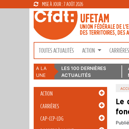
MISE À JOUR : 7 AOÛT 2026
TOUTES ACTUALITÉS
ACTION
CARRIÈRE
A LA
LES 100 DERNIÈRES
UNE
ACTUALITÉS
ACCU
ACTION
Le 
CARRIÈRES
fon
CAP-CCP-LDG
Publié