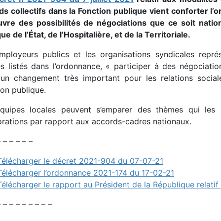
ds collectifs dans la Fonction publique vient conforter l
uvre des possibilités de négociations que ce soit nati
ue de l’État, de l’Hospitalière, et de la Territoriale.
mployeurs publics et les organisations syndicales repr
s listés dans l’ordonnance, « participer à des négociatio
un changement très important pour les relations sociale
ion publique.
quipes locales peuvent s’emparer des thèmes qui les i
orations par rapport aux accords-cadres nationaux.
– – – – – –
Télécharger le décret 2021-904 du 07-07-21
Télécharger l’ordonnance 2021-174 du 17-02-21
Télécharger le rapport au Président de la République relati
 – – – – – – – –