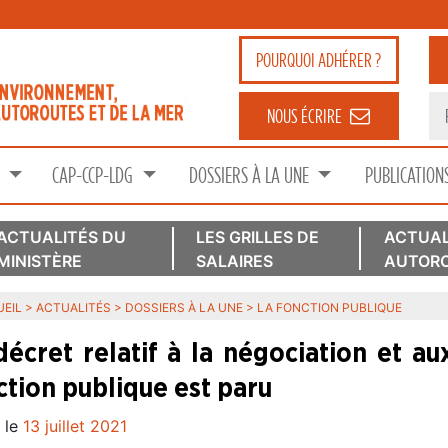
POURQUOI
ADHÉRER ?
NOUS ÉCRIRE
S
CAP-CCP-LDG
DOSSIERS À LA UNE
PUBLICATION
ACTUALITÉS DU
LES GRILLES DE
ACTUAL
MINISTÈRE
SALAIRES
AUTORO
EIL
>
ACTUALITÉS
>
DOSSIERS À LA UNE
>
LA FONCTION PUBLIQUE
décret relatif à la négociation et au
ction publique est paru
 le
13 juillet 2021