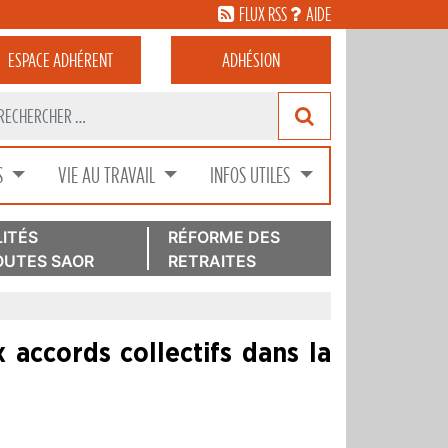
FLUX RSS
AIDE
ESPACE
ADHÉRENT
ADHÉSION
S
VIE AU TRAVAIL
INFOS UTILES
ITÉS
RÉFORME DES
UTES SAOR
RETRAITES
x accords collectifs dans la