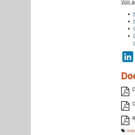
Voir a
Do
D
O
R
ord