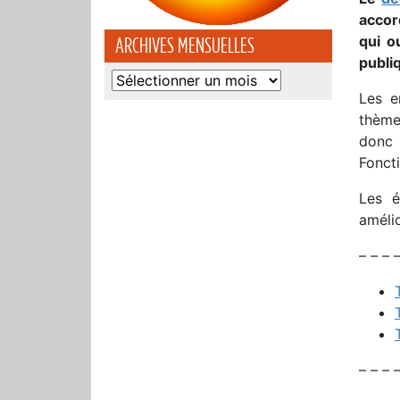
accor
qui o
ARCHIVES MENSUELLES
publiq
Archives
Les e
mensuelles
thème
donc 
Fonct
Les é
améli
– – – 
– – – –