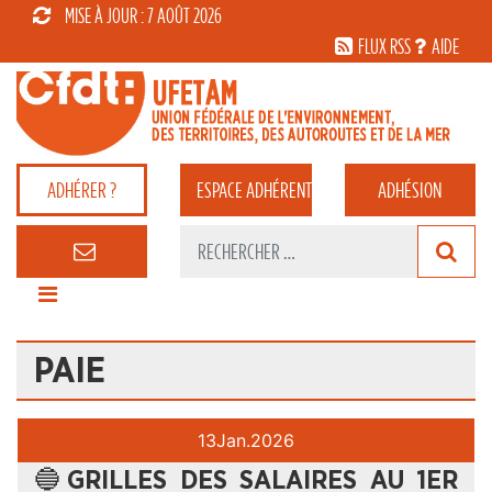
MISE À JOUR : 7 AOÛT 2026
FLUX RSS
AIDE
ADHÉRER ?
ESPACE
ADHÉRENT
ADHÉSION
PAIE
13
Jan.
2026
🔵GRILLES DES SALAIRES AU 1ER